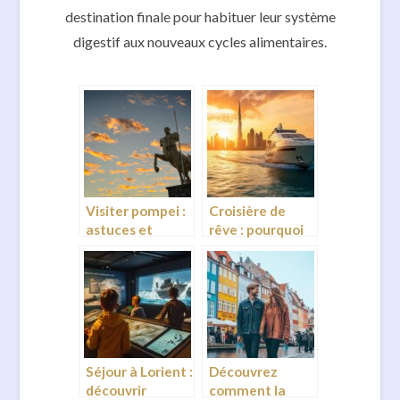
destination finale pour habituer leur système
digestif aux nouveaux cycles alimentaires.
Visiter pompei :
Croisière de
astuces et
rêve : pourquoi
parcours pour
louer un yacht à
decouvrir les
Dubaï pour vos
sites
vacances
incontournables
Séjour à Lorient :
Découvrez
découvrir
comment la