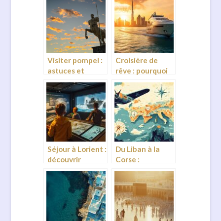
Visiter pompei :
Croisière de
astuces et
rêve : pourquoi
parcours pour
louer un yacht à
decouvrir les
Dubaï pour vos
sites
vacances
incontournables
Séjour à Lorient :
Du Liban à la
découvrir
Corse :
l’univers des
Comment gérer
sous-mariniers
le décalage
dans un musée
horaire entre
interactif
ces deux joyaux
de la